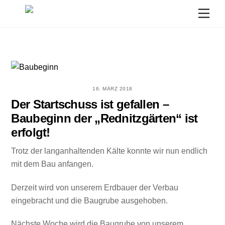
Skip
Men
to
content
16. MÄRZ 2018
Der Startschuss ist gefallen –
Baubeginn der „Rednitzgärten“ ist
erfolgt!
Trotz der langanhaltenden Kälte konnte wir nun endlich
mit dem Bau anfangen.
Derzeit wird von unserem Erdbauer der Verbau
eingebracht und die Baugrube ausgehoben.
Nächste Woche wird die Baugrube von unserem